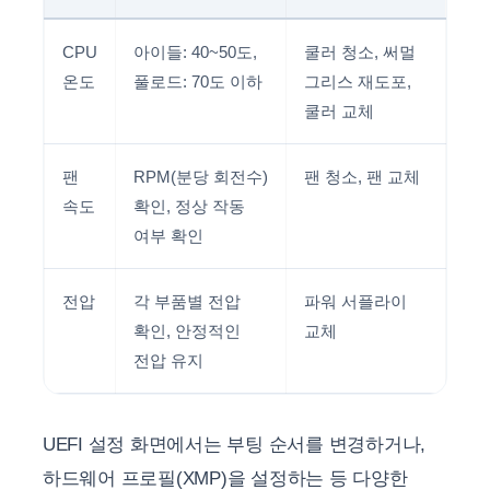
CPU
아이들: 40~50도,
쿨러 청소, 써멀
온도
풀로드: 70도 이하
그리스 재도포,
쿨러 교체
팬
RPM(분당 회전수)
팬 청소, 팬 교체
속도
확인, 정상 작동
여부 확인
전압
각 부품별 전압
파워 서플라이
확인, 안정적인
교체
전압 유지
UEFI 설정 화면에서는 부팅 순서를 변경하거나,
하드웨어 프로필(XMP)을 설정하는 등 다양한