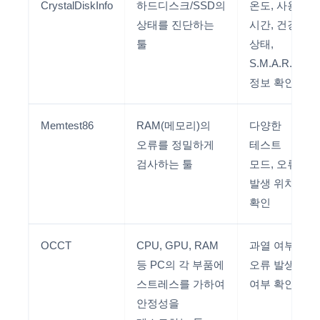
CrystalDiskInfo
하드디스크/SSD의
온도, 사용
상태를 진단하는
시간, 건강
툴
상태,
S.M.A.R.T.
정보 확인
Memtest86
RAM(메모리)의
다양한
오류를 정밀하게
테스트
검사하는 툴
모드, 오류
발생 위치
확인
OCCT
CPU, GPU, RAM
과열 여부,
등 PC의 각 부품에
오류 발생
스트레스를 가하여
여부 확인
안정성을