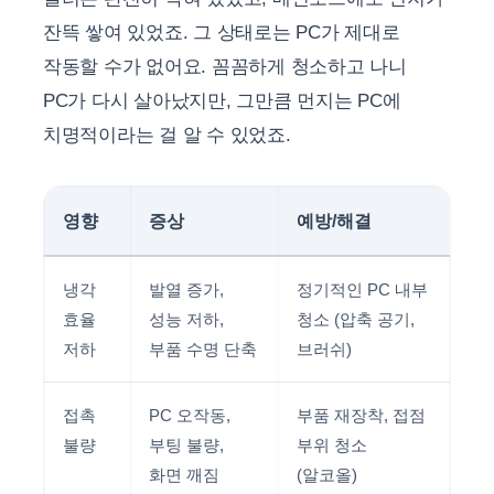
잔뜩 쌓여 있었죠. 그 상태로는 PC가 제대로
작동할 수가 없어요. 꼼꼼하게 청소하고 나니
PC가 다시 살아났지만, 그만큼 먼지는 PC에
치명적이라는 걸 알 수 있었죠.
영향
증상
예방/해결
냉각
발열 증가,
정기적인 PC 내부
효율
성능 저하,
청소 (압축 공기,
저하
부품 수명 단축
브러쉬)
접촉
PC 오작동,
부품 재장착, 접점
불량
부팅 불량,
부위 청소
화면 깨짐
(알코올)