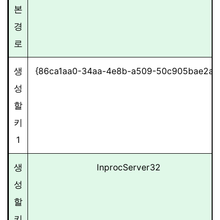
본
경
로
생
{86ca1aa0-34aa-4e8b-a509-50c905bae2a2
성
할
키
1
생
InprocServer32
성
할
키