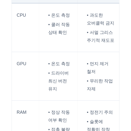
CPU
온도 측정
과도한
오버클럭 금지
쿨러 작동
상태 확인
서멀 그리스
주기적 재도포
GPU
온도 측정
먼지 제거
철저
드라이버
최신 버전
무리한 작업
유지
자제
RAM
정상 작동
정전기 주의
여부 확인
슬롯에
접촉 불량
정확히 장착