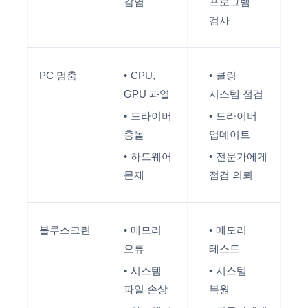
감염
프로그램
검사
PC 멈춤
CPU,
쿨링
GPU 과열
시스템 점검
드라이버
드라이버
충돌
업데이트
하드웨어
전문가에게
문제
점검 의뢰
블루스크린
메모리
메모리
오류
테스트
시스템
시스템
파일 손상
복원