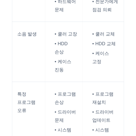
하드웨어
전문가에게
문제
점검 의뢰
소음 발생
쿨러 고장
쿨러 교체
HDD
HDD 교체
손상
케이스
케이스
고정
진동
특정
프로그램
프로그램
프로그램
손상
재설치
오류
드라이버
드라이버
문제
업데이트
시스템
시스템