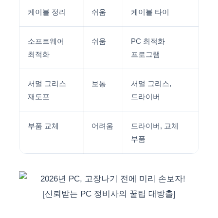
케이블 정리
쉬움
케이블 타이
소프트웨어
쉬움
PC 최적화
최적화
프로그램
서멀 그리스
보통
서멀 그리스,
재도포
드라이버
부품 교체
어려움
드라이버, 교체
부품