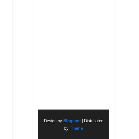
Design by
Blogspot
| Distributed
by
Theme