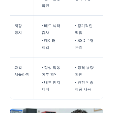
확인
저장
배드 섹터
정기적인
장치
검사
백업
데이터
SSD 수명
백업
관리
파워
정상 작동
정격 용량
서플라이
여부 확인
확인
내부 먼지
안전 인증
제거
제품 사용