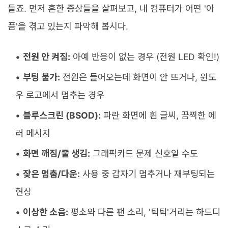
들죠. 먼저 흔한 증상들을 살펴보고, 내 컴퓨터가 어떤 '아
픔'을 겪고 있는지 파악해 봅시다.
전원 안 켜짐:
아예 반응이 없는 경우 (전원 LED 확인!)
부팅 불가:
전원은 들어오는데 화면이 안 뜨거나, 윈도
우 로고에서 멈추는 경우
블루스크린 (BSOD):
파란 화면에 흰 글씨, 끔찍한 에
러 메시지
화면 깨짐/줄 생김:
그래픽카드 문제 신호일 수도
잦은 멈춤/다운:
사용 중 갑자기 멈추거나 재부팅되는
현상
이상한 소음:
평소와 다른 팬 소리, '틱틱'거리는 하드디