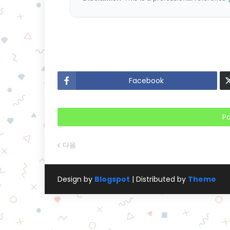
Facebook
P
다음
Design by
Blogspot
| Distributed by
Theme