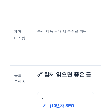
독자
반감
유발
제휴
특정 제품 판매 시 수수료 획득
솔직
마케팅
리뷰
기반
제품
추천
🔗 함께 읽으면 좋은 글
유료
콘텐츠
📌
(10년차 SEO