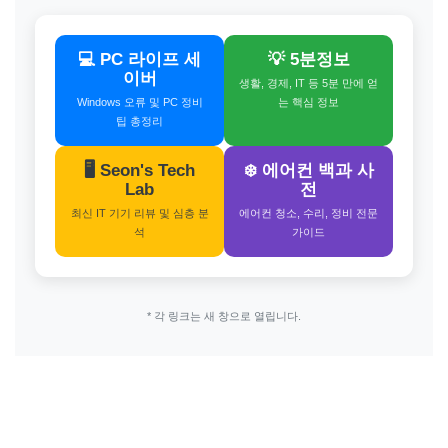
💻 PC 라이프 세
💡 5분정보
이버
생활, 경제, IT 등 5분 만에 얻
Windows 오류 및 PC 정비
는 핵심 정보
팁 총정리
🖥️ Seon's Tech
❄️ 에어컨 백과 사
Lab
전
최신 IT 기기 리뷰 및 심층 분
에어컨 청소, 수리, 정비 전문
석
가이드
* 각 링크는 새 창으로 열립니다.