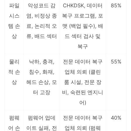
파일
악성코드 감
CHKDSK, 데이터
85%
시스
염, 비정상 종
복구 프로그램, 포
템 손
료, 논리적 오
맷 (백업 필수), 배
상
류, 배드 섹터
드 섹터 검사 및
복구
물리
낙하, 충격,
전문 데이터 복구
55%
적 손
침수, 화재,
업체 의뢰 (클린
상
헤드 손상, 모
룸 시설, 전문 장
터 고장
비, 숙련된 엔지니
어)
펌웨
펌웨어 업데
전문 데이터 복구
40%
어 손
이트 실패, 전
업체 의뢰 (펌웨