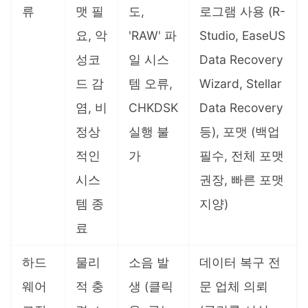
류
맷 필
도,
로그램 사용 (R-
요, 악
'RAW' 파
Studio, EaseUS
성코
일 시스
Data Recovery
드 감
템 오류,
Wizard, Stellar
염, 비
CHKDSK
Data Recovery
정상
실행 불
등), 포맷 (백업
적인
가
필수, 전체 포맷
시스
권장, 빠른 포맷
템 종
지양)
료
하드
물리
소음 발
데이터 복구 전
웨어
적 충
생 (클릭
문 업체 의뢰