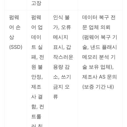
고장
펌웨
펌웨
인식 불
데이터 복구 전
어 손
어 업
가, 오류
문 업체 의뢰
상
데이
메시지
(펌웨어 복구 기
(SSD)
트 실
표시, 갑
술, 낸드 플래시
패, 전
작스러운
메모리 분석 기
원 불
용량 감
술 보유 업체),
안정,
소, 쓰기
제조사 AS 문의
제조
금지 오
(보증 기간 내)
사 결
류
함, 컨
트롤
러 칩