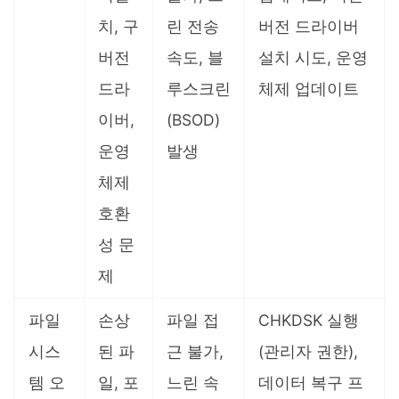
치, 구
린 전송
버전 드라이버
버전
속도, 블
설치 시도, 운영
드라
루스크린
체제 업데이트
이버,
(BSOD)
운영
발생
체제
호환
성 문
제
파일
손상
파일 접
CHKDSK 실행
시스
된 파
근 불가,
(관리자 권한),
템 오
일, 포
느린 속
데이터 복구 프