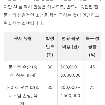
지만 AI 툴 역시 만능은 아니므로, 반드시 숙련된 전
문가의 심층적인 조언을 함께 구하는 것이 안전하고
확실한 해결책입니다.
문제 유형
발생
평균 복구
복구 성
빈도
비용 (원)
공률
(%)
(%)
물리적 손상 (충
30
500,000 ~
45
격, 침수, 화재)
3,000,000
논리적 오류 (파일
35
300,000 ~
75
시스템 손상, 삭
1,500,000
제)