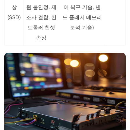
상
원 불안정, 제
어 복구 기술, 낸
(SSD)
조사 결함, 컨
드 플래시 메모리
트롤러 칩셋
분석 기술)
손상