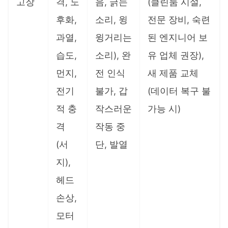
고장
격, 노
음, 긁는
(클린룸 시설,
후화,
소리, 윙
전문 장비, 숙련
과열,
윙거리는
된 엔지니어 보
습도,
소리), 완
유 업체 권장),
먼지,
전 인식
새 제품 교체
전기
불가, 갑
(데이터 복구 불
적 충
작스러운
가능 시)
격
작동 중
(서
단, 발열
지),
헤드
손상,
모터