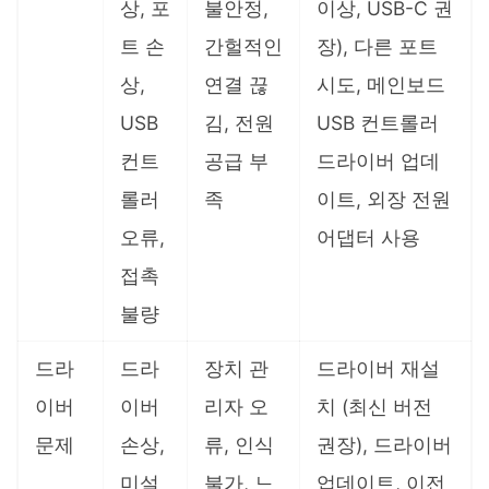
상, 포
불안정,
이상, USB-C 권
트 손
간헐적인
장), 다른 포트
상,
연결 끊
시도, 메인보드
USB
김, 전원
USB 컨트롤러
컨트
공급 부
드라이버 업데
롤러
족
이트, 외장 전원
오류,
어댑터 사용
접촉
불량
드라
드라
장치 관
드라이버 재설
이버
이버
리자 오
치 (최신 버전
문제
손상,
류, 인식
권장), 드라이버
미설
불가, 느
업데이트, 이전