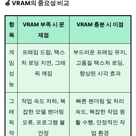
🍏 VRAM의 중요성 비교
항
VRAM 부족 시 문
VRAM 충분 시 이점
목
제점
게
프레임 드랍, 텍스
부드러운 프레임 유지,
임
처 로딩 지연, 그래
고품질 텍스처 로딩,
성
픽 깨짐
향상된 시각 효과
능
그
작업 속도 저하, 복
빠른 렌더링 및 처리
래
잡한 모델 렌더링
속도, 복잡한 작업 원
픽
오류, 프로그램 불
활 수행, 안정적인 작
작
안정
업 환경