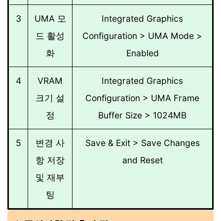
3
UMA 모
Integrated Graphics
드 활성
Configuration > UMA Mode >
화
Enabled
4
VRAM
Integrated Graphics
크기 설
Configuration > UMA Frame
정
Buffer Size > 1024MB
5
변경 사
Save & Exit > Save Changes
항 저장
and Reset
및 재부
팅