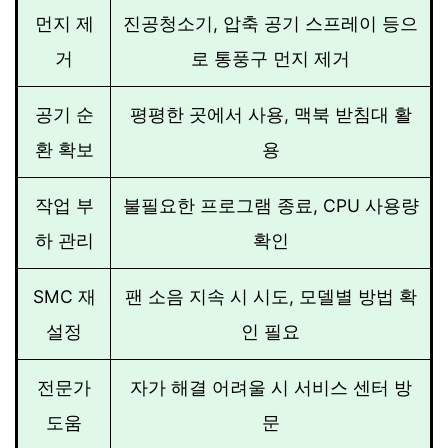
먼지 제
진공청소기, 압축 공기 스프레이 등으
거
로 통풍구 먼지 제거
공기 순
평평한 곳에서 사용, 맥북 받침대 활
환 확보
용
작업 부
불필요한 프로그램 종료, CPU 사용량
하 관리
확인
SMC 재
팬 소음 지속 시 시도, 모델별 방법 확
설정
인 필요
전문가
자가 해결 어려울 시 서비스 센터 방
도움
문