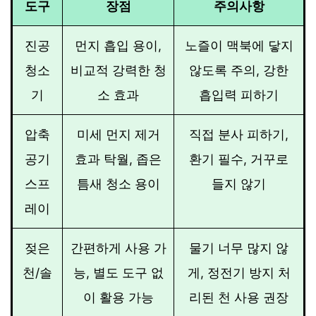
도구
장점
주의사항
진공
먼지 흡입 용이,
노즐이 맥북에 닿지
청소
비교적 강력한 청
않도록 주의, 강한
기
소 효과
흡입력 피하기
압축
미세 먼지 제거
직접 분사 피하기,
공기
효과 탁월, 좁은
환기 필수, 거꾸로
스프
틈새 청소 용이
들지 않기
레이
젖은
간편하게 사용 가
물기 너무 많지 않
천/솔
능, 별도 도구 없
게, 정전기 방지 처
이 활용 가능
리된 천 사용 권장