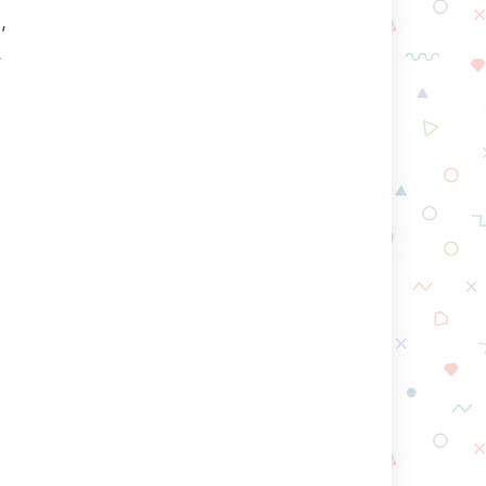
,
만
는
이
었