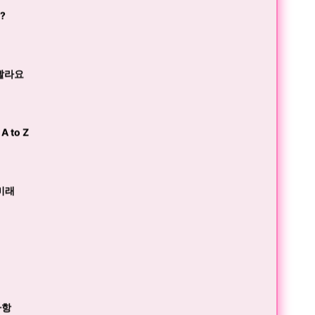
?
 빨라요
 to Z
 미래
사항