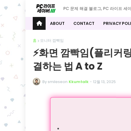
PC 문제 해결 블로그, PC 라이프 세
ABOUT
CONTACT
PRIVACY POL
홈
모니터 깜빡임
⚡️화면 깜빡임(플리커링
결하는 법 A to Z
By smileseon
Kkumtalk
-
12월 13, 2025