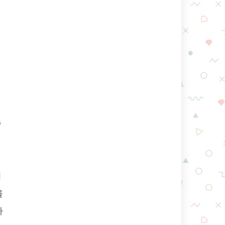
주
디
을
하