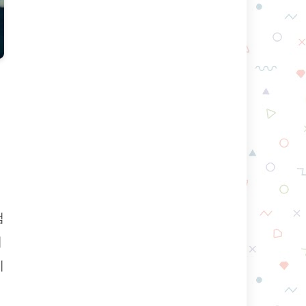
램
제
세