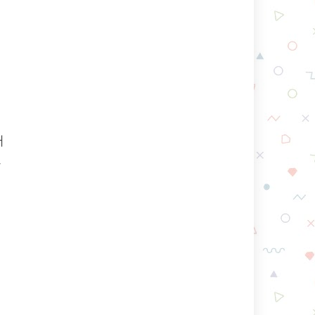
터
함
릴