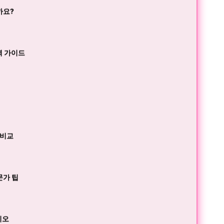
까요?
벽 가이드
 비교
문가 팁
리오