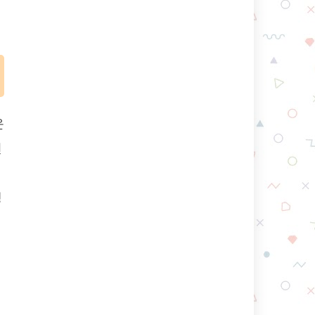
운
언
생