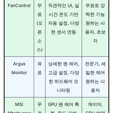
FanControl
무
직관적인 UI, 실
무료로 강
료
시간 온도 기반
력한 기능
(오
자동 설정, 다양
원하는 사
픈
한 센서 연동
용자, 초보
소
자
스)
Argus
유
상세한 팬 제어,
전문가, 세
Monitor
료
고급 설정, 다양
밀한 제어
한 하드웨어 모
원하는 사
니터링
용자
MSI
무
GPU 팬 제어 특
게이머,