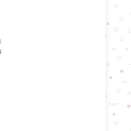
트
될
려