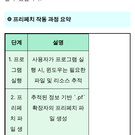
⚙️ 프리페치 작동 과정 요약
단계
설명
1. 프로
사용자가 프로그램 실
그램
행 시, 윈도우는 필요한
실행
파일 및 리소스 추적
2. 프
추적된 정보 기반 `.pf`
리페
확장자의 프리페치 파
치 파
일 생성
일 생