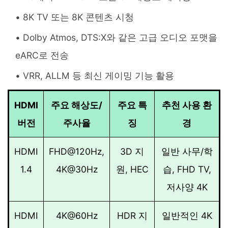
8K TV 또는 8K 콘텐츠 시청
Dolby Atmos, DTS:X와 같은 고급 오디오 포맷을
eARC로 전송
VRR, ALLM 등 최신 게이밍 기능 활용
HDMI
주요 해상도/
주요 특
추천 사용 환
버전
주사율
징
경
HDMI
FHD@120Hz,
3D 지
일반 사무/학
1.4
4K@30Hz
원, HEC
습, FHD TV,
저사양 4K
HDMI
4K@60Hz
HDR 지
일반적인 4K