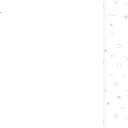
장
안
지