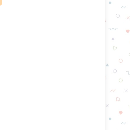
.
되
는