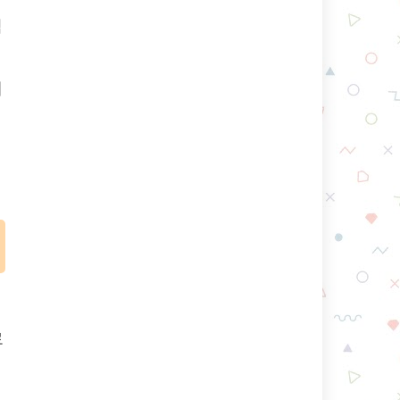
점
례
로