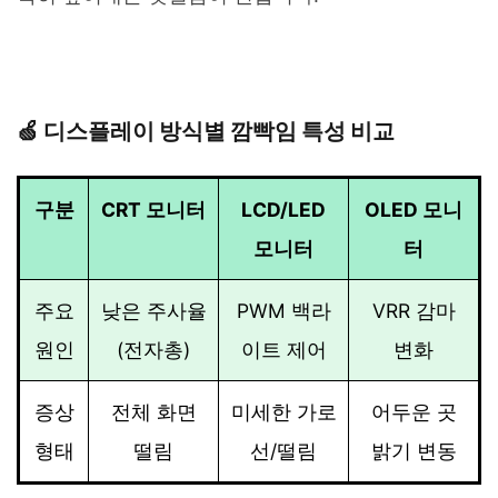
🍏 디스플레이 방식별 깜빡임 특성 비교
구분
CRT 모니터
LCD/LED
OLED 모니
모니터
터
주요
낮은 주사율
PWM 백라
VRR 감마
원인
(전자총)
이트 제어
변화
증상
전체 화면
미세한 가로
어두운 곳
형태
떨림
선/떨림
밝기 변동