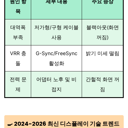
원인 항
세부 내용
주요 증상
목
대역폭
저가형/구형 케이블
블랙아웃(화면
부족
사용
꺼짐)
VRR 충
G-Sync/FreeSync
밝기 미세 떨림
돌
활성화
전력 문
어댑터 노후 및 비
간헐적 화면 꺼
제
접지
짐
🍳 2024-2026 최신 디스플레이 기술 트렌드