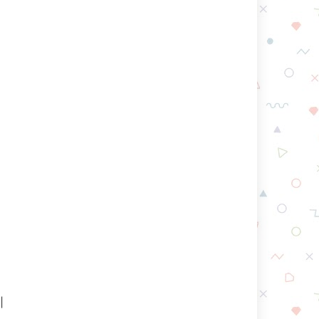
이
쳐
히