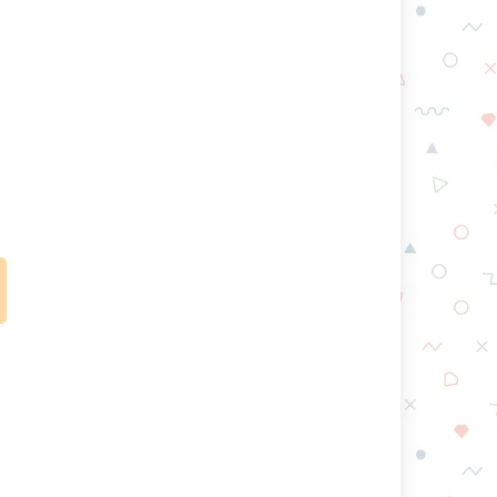
게
신
에