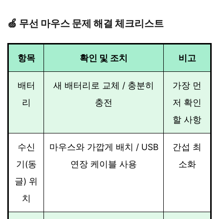
🍏 무선 마우스 문제 해결 체크리스트
항목
확인 및 조치
비고
배터
새 배터리로 교체 / 충분히
가장 먼
리
충전
저 확인
할 사항
수신
마우스와 가깝게 배치 / USB
간섭 최
기(동
연장 케이블 사용
소화
글) 위
치