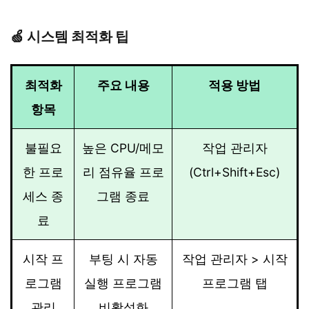
🍏 시스템 최적화 팁
최적화
주요 내용
적용 방법
항목
불필요
높은 CPU/메모
작업 관리자
한 프로
리 점유율 프로
(Ctrl+Shift+Esc)
세스 종
그램 종료
료
시작 프
부팅 시 자동
작업 관리자 > 시작
로그램
실행 프로그램
프로그램 탭
관리
비활성화