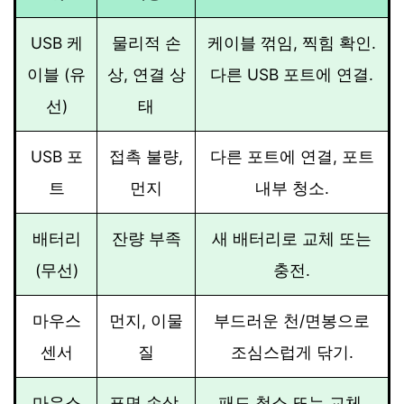
USB 케
물리적 손
케이블 꺾임, 찍힘 확인.
이블 (유
상, 연결 상
다른 USB 포트에 연결.
선)
태
USB 포
접촉 불량,
다른 포트에 연결, 포트
트
먼지
내부 청소.
배터리
잔량 부족
새 배터리로 교체 또는
(무선)
충전.
마우스
먼지, 이물
부드러운 천/면봉으로
센서
질
조심스럽게 닦기.
마우스
표면 손상,
패드 청소 또는 교체.