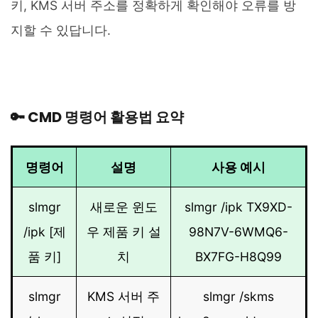
키, KMS 서버 주소를 정확하게 확인해야 오류를 방
지할 수 있답니다.
🔑 CMD 명령어 활용법 요약
명령어
설명
사용 예시
slmgr
새로운 윈도
slmgr /ipk TX9XD-
/ipk [제
우 제품 키 설
98N7V-6WMQ6-
품 키]
치
BX7FG-H8Q99
slmgr
KMS 서버 주
slmgr /skms