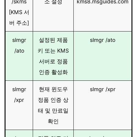
/skms
소 설정
kms8.msguides.com
[KMS 서
버 주소]
slmgr
설정된 제품
slmgr /ato
/ato
키 또는 KMS
서버로 정품
인증 활성화
slmgr
현재 윈도우
slmgr /xpr
/xpr
정품 인증 상
태 및 만료일
확인