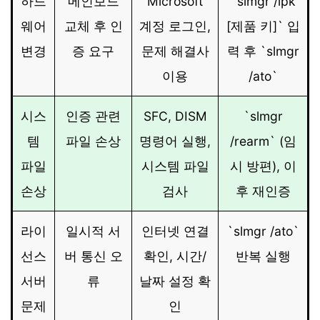
하드
메인보드
Microsoft
`slmgr /ipk
웨어
교체 후 인
계정 로그인,
[제품 키]` 입
변경
증 요구
문제 해결사
력 후 `slmgr
이용
/ato`
시스
인증 관련
SFC, DISM
`slmgr
템
파일 손상
명령어 실행,
/rearm` (임
파일
시스템 파일
시 방편), 이
손상
검사
후 재인증
라이
일시적 서
인터넷 연결
`slmgr /ato`
선스
버 통신 오
확인, 시간/
반복 실행
서버
류
날짜 설정 확
문제
인