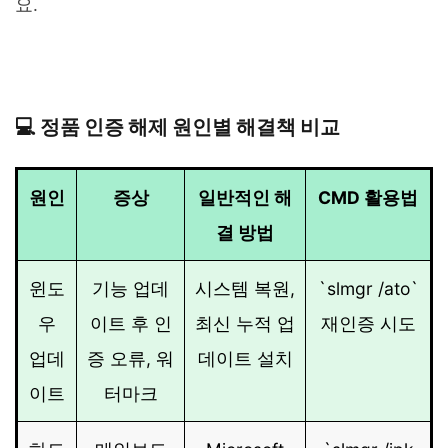
요.
💻 정품 인증 해제 원인별 해결책 비교
원인
증상
일반적인 해
CMD 활용법
결 방법
윈도
기능 업데
시스템 복원,
`slmgr /ato`
우
이트 후 인
최신 누적 업
재인증 시도
업데
증 오류, 워
데이트 설치
이트
터마크