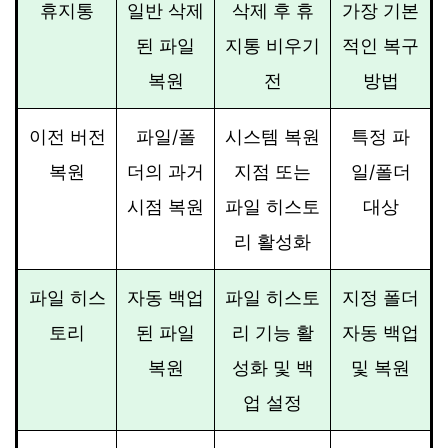
휴지통
일반 삭제
삭제 후 휴
가장 기본
된 파일
지통 비우기
적인 복구
복원
전
방법
이전 버전
파일/폴
시스템 복원
특정 파
복원
더의 과거
지점 또는
일/폴더
시점 복원
파일 히스토
대상
리 활성화
파일 히스
자동 백업
파일 히스토
지정 폴더
토리
된 파일
리 기능 활
자동 백업
복원
성화 및 백
및 복원
업 설정