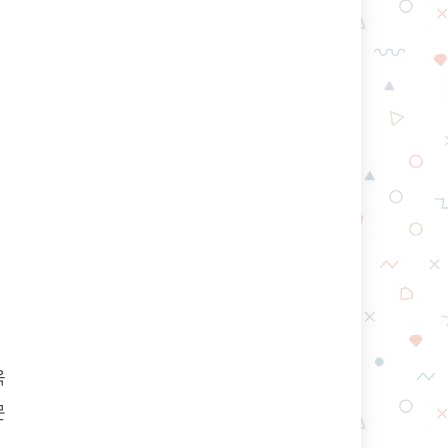
에
리
니
욱
문