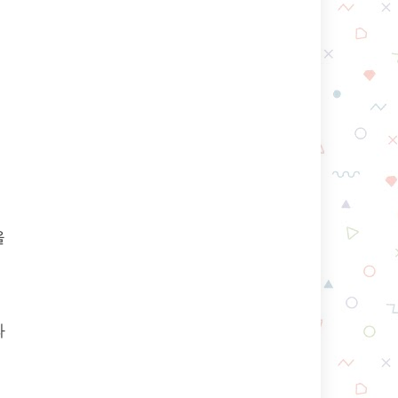
종
터
을
와