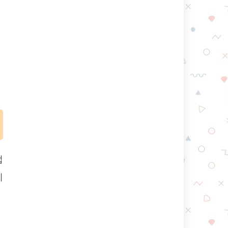
업
이
램