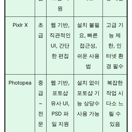
원
Pixlr X
초
웹 기반,
설치 불필
고급 기
급
직관적인
요, 빠른
능 제
UI, 간단
접근성,
한, 인
한 편집
쉬운 사용
터넷 환
법
경 필수
Photopea
중
웹 기반,
설치 없이
복잡한
급
포토샵
포토샵 기
작업 시
~
유사 UI,
능 상당수
다소 느
전
PSD 파
사용 가능
릴 수
문
일 지원
있음